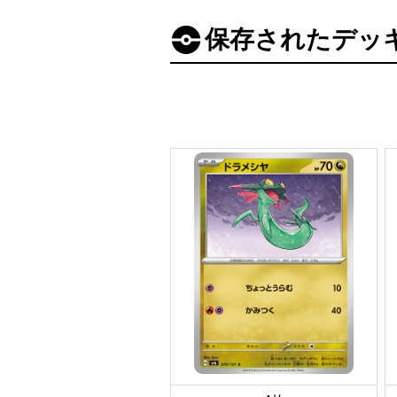
保存されたデッ