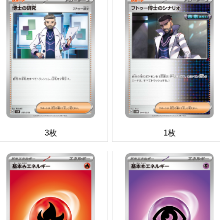
3枚
1枚