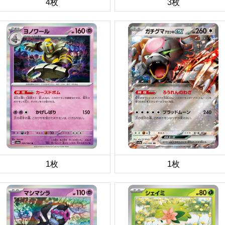
4枚
3枚
1枚
1枚