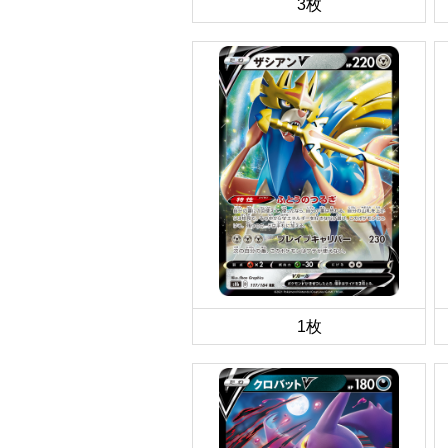
3枚
1枚