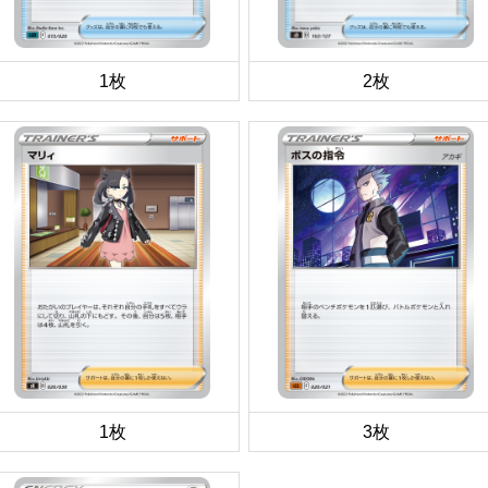
1枚
2枚
1枚
3枚