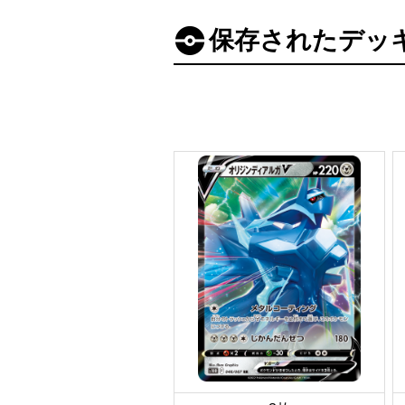
保存されたデッ