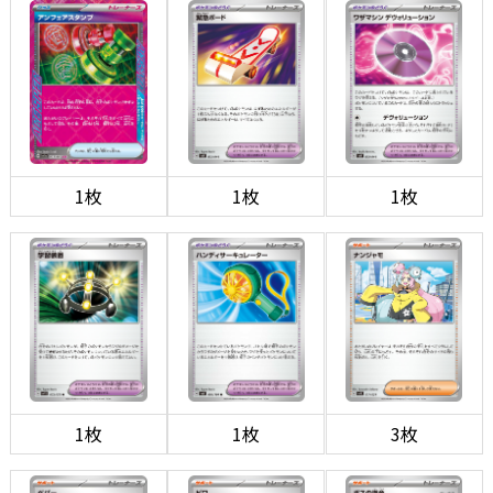
1枚
1枚
1枚
1枚
1枚
3枚