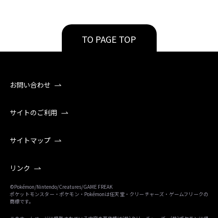
TO PAGE TOP
お問い合わせ
サイトのご利用
サイトマップ
リンク
©Pokémon/Nintendo/Creatures/GAME FREAK
ポケットモンスター・ポケモン・Pokémonは任天堂・クリーチャーズ・ゲームフリークの
商標です。