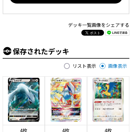
デッキ一覧画像をシェアする
保存されたデッキ
リスト表示
画像表示
4枚
4枚
4枚