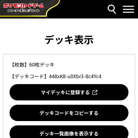
デッキ表示
【枚数】60枚デッキ
【デッキコード】
448xK8-u0Xbr3-8c4Yc4
マイデッキに登録する
デッキコードをコピーする
デッキ一覧画像を表示する