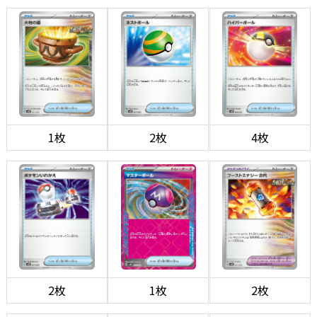
1枚
2枚
4枚
2枚
1枚
2枚