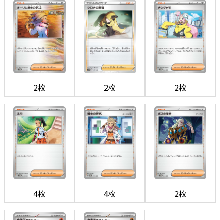
2枚
2枚
2枚
4枚
4枚
2枚