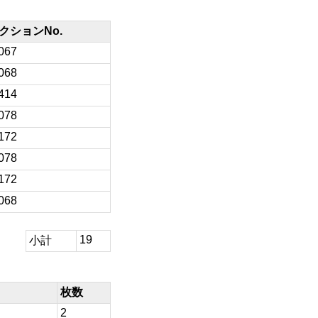
クションNo.
067
068
414
078
172
078
172
068
19
小計
枚数
2