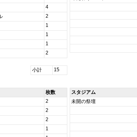
4
2
ル
1
1
1
2
15
小計
枚数
スタジアム
2
未開の祭壇
2
2
1