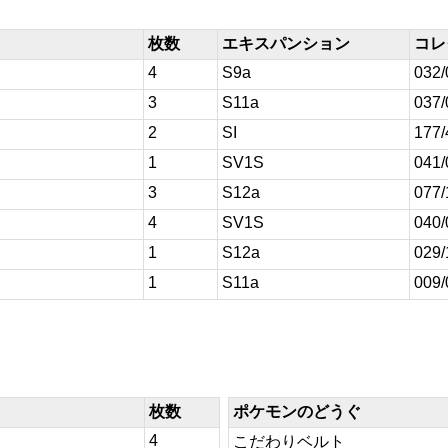
枚数
エキスパンション
コレ
4
S9a
032/
3
S11a
037/
2
SI
177/
1
SV1S
041/
3
S12a
077/
4
SV1S
040/
1
S12a
029/
1
S11a
009/
枚数
ポケモンのどうぐ
4
こだわりベルト