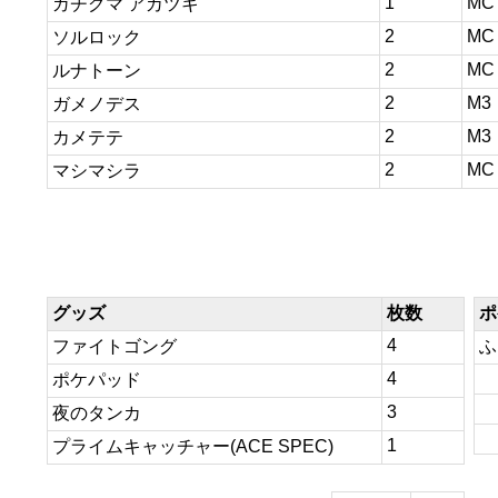
1
MC
ガチグマ アカツキ
2
MC
ソルロック
2
MC
ルナトーン
2
M3
ガメノデス
2
M3
カメテテ
2
MC
マシマシラ
グッズ
枚数
ポ
4
ファイトゴング
ふ
4
ポケパッド
3
夜のタンカ
1
プライムキャッチャー(ACE SPEC)