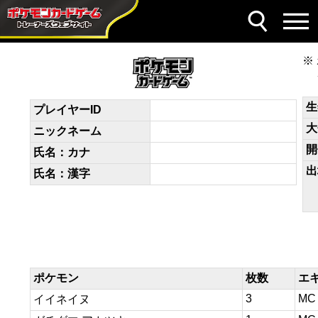
デッキコード
yRMpyM-AxnlHL-yyMRUM
生
プレイヤーID
大
ニックネーム
開
氏名：カナ
出
氏名：漢字
ポケモン
枚数
エ
3
MC
イイネイヌ