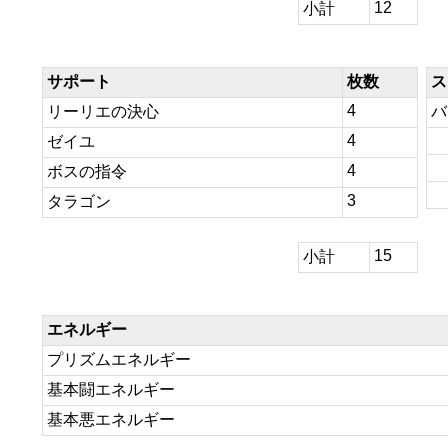
12
小計
サポート
枚数
ス
4
リーリエの決心
バ
4
ゼイユ
4
ボスの指令
3
タラゴン
15
小計
エネルギー
プリズムエネルギー
基本闘エネルギー
基本悪エネルギー