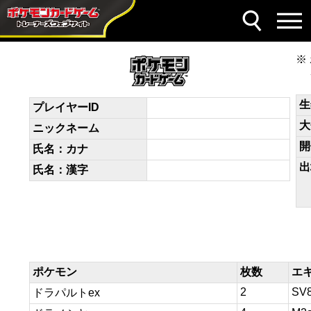
デッキコード
y2py2S-YMpuam-pUMSpR
生
プレイヤーID
大
ニックネーム
開
氏名：カナ
出
氏名：漢字
ポケモン
枚数
エ
2
SV
ドラパルトex