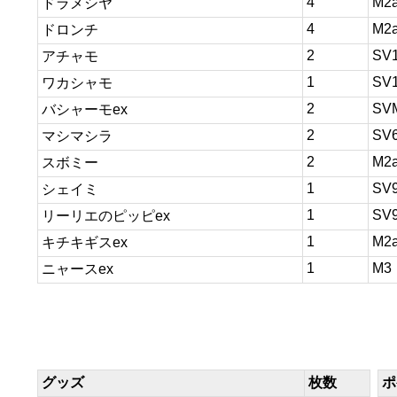
4
M2
ドラメシヤ
4
M2
ドロンチ
2
SV
アチャモ
1
SV
ワカシャモ
2
SV
バシャーモex
2
SV
マシマシラ
2
M2
スボミー
1
SV
シェイミ
1
SV
リーリエのピッピex
1
M2
キチキギスex
1
M3
ニャースex
グッズ
枚数
ポ