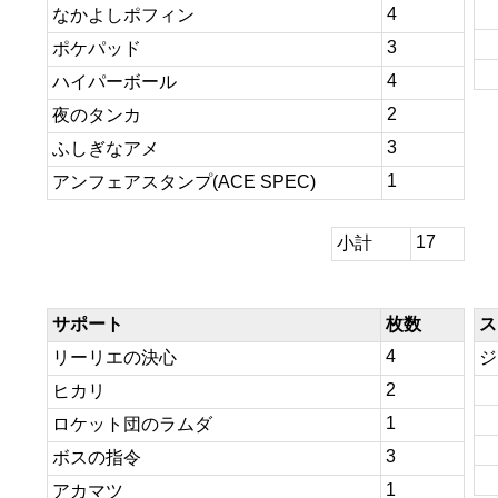
4
なかよしポフィン
3
ポケパッド
4
ハイパーボール
2
夜のタンカ
3
ふしぎなアメ
1
アンフェアスタンプ(ACE SPEC)
17
小計
サポート
枚数
ス
4
リーリエの決心
ジ
2
ヒカリ
1
ロケット団のラムダ
3
ボスの指令
1
アカマツ