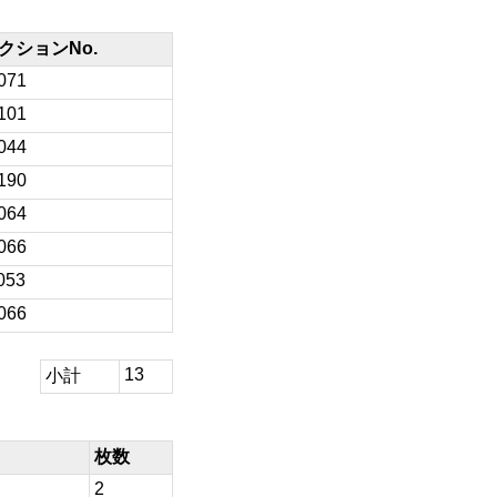
クションNo.
071
101
044
190
064
066
053
066
13
小計
枚数
2