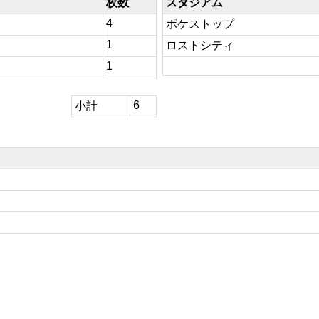
枚数
スタジアム
4
ポケストップ
1
ロストシティ
1
6
小計