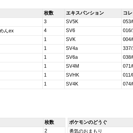
枚数
エキスパンション
コレ
3
SV5K
053/
4
SV6
016/
めんex
1
SVK
004/
1
SV4a
337/
1
SV6a
038/
1
SV4M
071/
1
SVHK
011/
1
SV4K
074/
枚数
ポケモンのどうぐ
2
勇気のおまもり