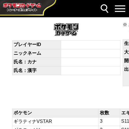
デッキコード
v5f5kV-P8dFF5-FFfFFw
生
プレイヤーID
大
ニックネーム
開
氏名：カナ
出
氏名：漢字
ポケモン
枚数
エ
3
S1
ギラティナVSTAR