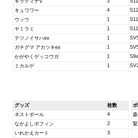
3
S1
ギラティナV
4
S1
キュワワー
1
S1
ウッウ
1
S1
ヤミラミ
1
SV
テツノイサハex
1
SV
ガチグマ アカツキex
1
S9
かがやくゲッコウガ
1
SV
ミカルゲ
グッズ
枚数
ポ
4
ネストボール
森
2
なかよしポフィン
緊
3
いれかえカート