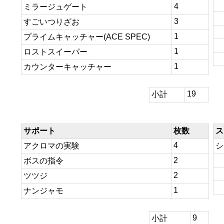
4
ミラージュゲート
3
すごいつりざお
1
プライムキャッチャー(ACE SPEC)
1
ロストスイーパー
1
カウンターキャッチャー
19
小計
サポート
枚数
ス
4
アクロマの実験
シ
2
ボスの指令
2
ツツジ
1
ナンジャモ
9
小計