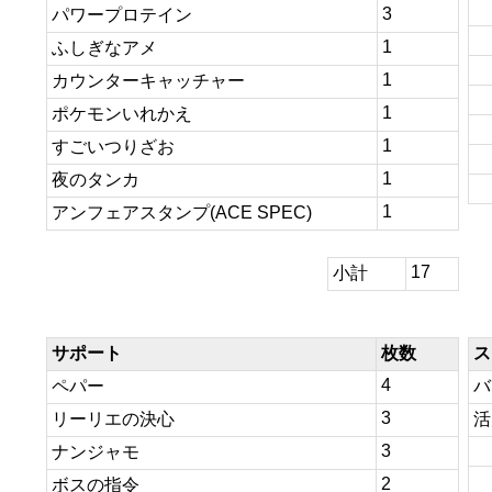
3
パワープロテイン
1
ふしぎなアメ
1
カウンターキャッチャー
1
ポケモンいれかえ
1
すごいつりざお
1
夜のタンカ
1
アンフェアスタンプ(ACE SPEC)
17
小計
サポート
枚数
ス
4
ペパー
バ
3
リーリエの決心
活
3
ナンジャモ
2
ボスの指令