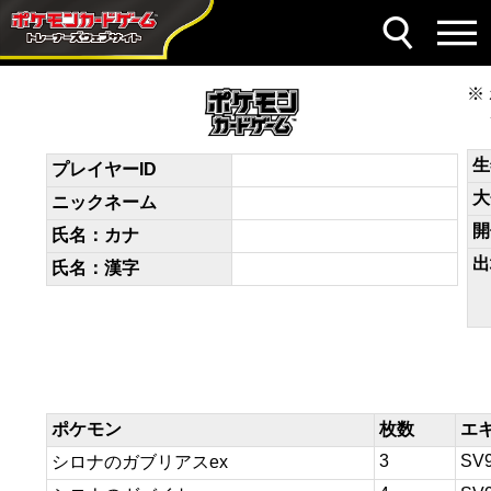
デッキコード
v5VvVV-IXKvyv-FkbbFk
生
プレイヤーID
大
ニックネーム
開
氏名：カナ
出
氏名：漢字
ポケモン
枚数
エ
3
SV
シロナのガブリアスex