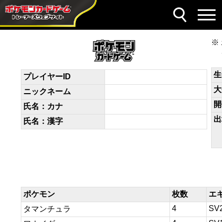
デッキコード
ppXppS-eAmxNh-EMypXX
生
プレイヤーID
大
ニックネーム
開
氏名：カナ
出
氏名：漢字
ポケモン
枚数
エ
4
SV
タマンチュラ