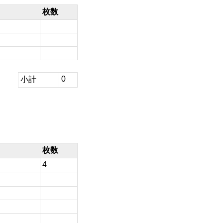
枚数
0
小計
枚数
4