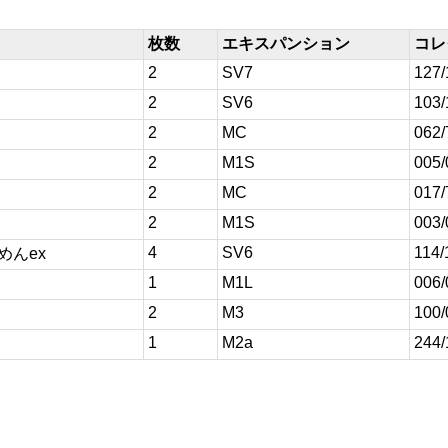
枚数
エキスパンション
コレ
2
SV7
127/
2
SV6
103/
2
MC
062/
2
M1S
005/
2
MC
017/
2
M1S
003/
4
SV6
114/
めんex
1
M1L
006/
2
M3
100/
1
M2a
244/