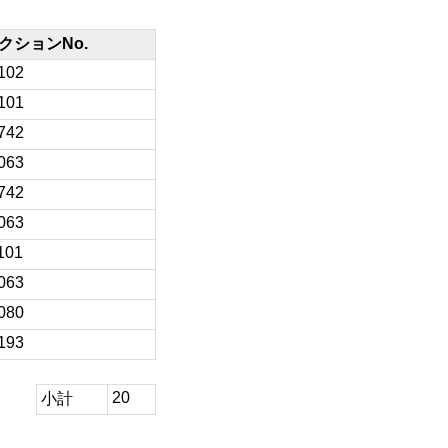
クションNo.
102
101
742
063
742
063
101
063
080
193
20
小計