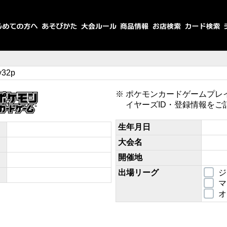
y32p
ポケモンカードゲームプレ
イヤーズID・登録情報をご
生年月日
大会名
開催地
出場リーグ
ジ
マ
オ