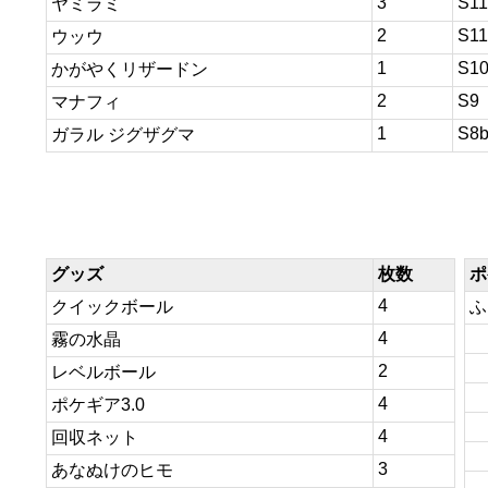
3
S11
ヤミラミ
2
S11
ウッウ
1
S1
かがやくリザードン
2
S9
マナフィ
1
S8
ガラル ジグザグマ
グッズ
枚数
ポ
4
クイックボール
ふ
4
霧の水晶
2
レベルボール
4
ポケギア3.0
4
回収ネット
3
あなぬけのヒモ