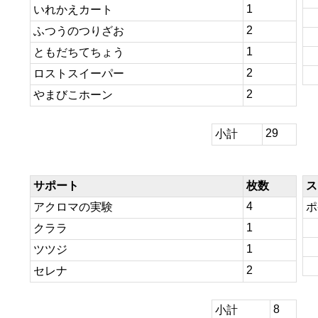
1
いれかえカート
2
ふつうのつりざお
1
ともだちてちょう
2
ロストスイーパー
2
やまびこホーン
29
小計
サポート
枚数
ス
4
アクロマの実験
ポ
1
クララ
1
ツツジ
2
セレナ
8
小計