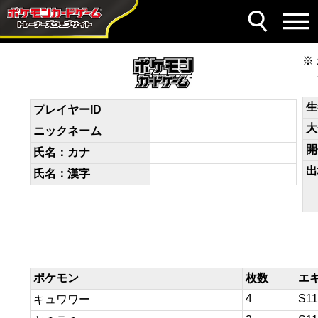
デッキコード
nngggg-fiCL7z-LnPNLQ
生
プレイヤーID
大
ニックネーム
開
氏名：カナ
出
氏名：漢字
ポケモン
枚数
エ
4
S11
キュワワー