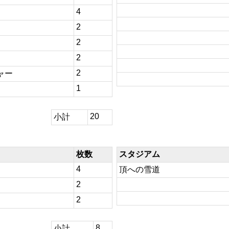
4
2
2
2
2
ャー
1
20
小計
枚数
スタジアム
4
頂への雪道
2
2
8
小計