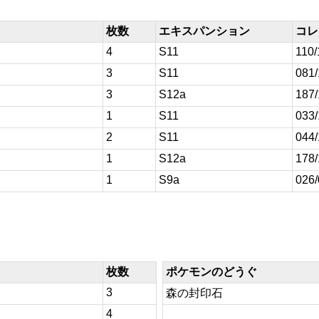
枚数
エキスパンション
コレ
4
S11
110/
3
S11
081
3
S12a
187
1
S11
033
2
S11
044
1
S12a
178
1
S9a
026
枚数
ポケモンのどうぐ
3
森の封印石
4