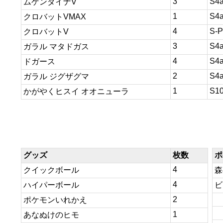
3
S4
ムゲンダイナV
1
S4
クロバットVMAX
4
S-P
クロバットV
3
S4
ガラル マタドガス
4
S4
ドガース
2
S4
ガラル ジグザグマ
1
S1
かがやくヒスイ オオニューラ
グッズ
枚数
ポ
4
クイックボール
森
4
ハイパーボール
ビ
2
ポケモンいれかえ
1
あなぬけのヒモ