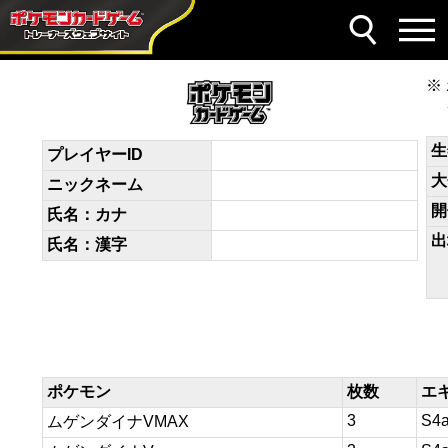
デッキコード
nN9nnL-VWmuXk-NnggLn
生
プレイヤーID
大
ニックネーム
開
氏名：カナ
出
氏名：漢字
ポケモン
枚数
エ
3
S4
ムゲンダイナVMAX