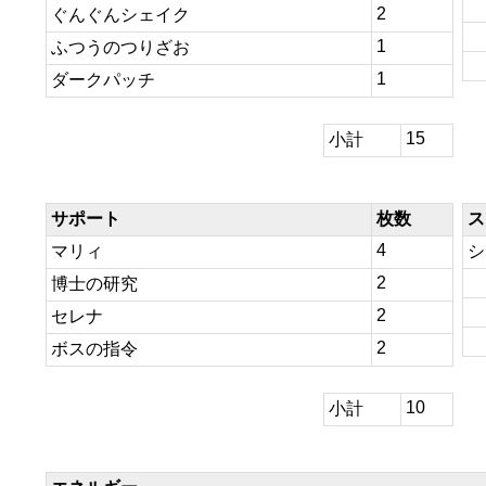
2
ぐんぐんシェイク
1
ふつうのつりざお
1
ダークパッチ
15
小計
サポート
枚数
ス
4
マリィ
シ
2
博士の研究
2
セレナ
2
ボスの指令
10
小計