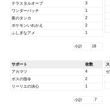
3
テラスタルオーブ
1
ワンダーパッチ
2
夜のタンカ
2
ポケモンいれかえ
1
ふしぎなアメ
18
小計
サポート
枚数
ス
4
アカマツ
ゼ
2
ボスの指令
1
リーリエの決心
7
小計