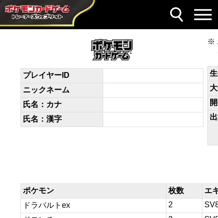
デッキコード
kkFFb1-q5b17q-FFdFV1
生
プレイヤーID
大
ニックネーム
開
氏名：カナ
出
氏名：漢字
ポケモン
枚数
エ
2
SV
ドラパルトex