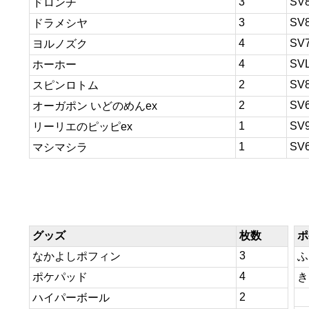
3
SV
ドロンチ
3
SV
ドラメシヤ
4
SV
ヨルノズク
4
SV
ホーホー
2
SV
スピンロトム
2
SV
オーガポン いどのめんex
1
SV
リーリエのピッピex
1
SV
マシマシラ
グッズ
枚数
ポ
3
なかよしポフィン
ふ
4
ポケパッド
き
2
ハイパーボール