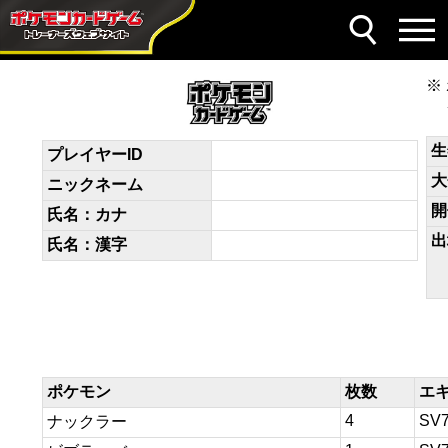
デッキコード
gQQgLn-7aDmRM-H6nng6
生
プレイヤーID
大
ニックネーム
開
氏名：カナ
出
氏名：漢字
ポケモン
枚数
エ
4
SV
ナックラー