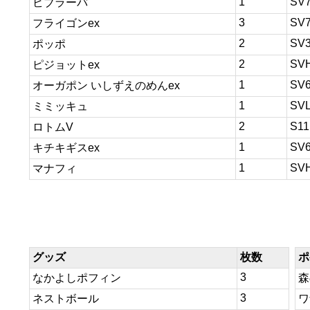
1
SV
ビブラーバ
3
SV
フライゴンex
2
SV
ポッポ
2
SV
ピジョットex
1
SV
オーガポン いしずえのめんex
1
SV
ミミッキュ
2
S11
ロトムV
1
SV
キチキギスex
1
SV
マナフィ
グッズ
枚数
ポ
3
なかよしポフィン
森
3
ネストボール
ワ