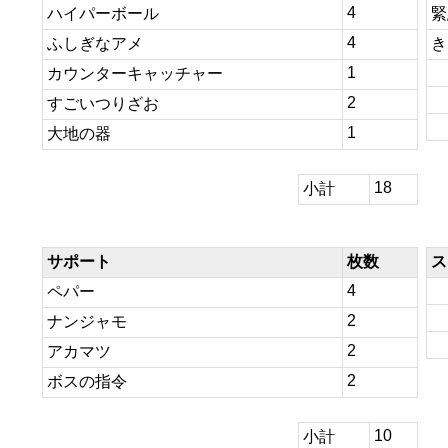
4
ハイパーボール
緊
4
ふしぎなアメ
き
1
カウンターキャッチャー
2
すごいつりざお
1
大地の器
18
小計
サポート
枚数
ス
4
ペパー
2
ナンジャモ
2
アカマツ
2
ボスの指令
10
小計