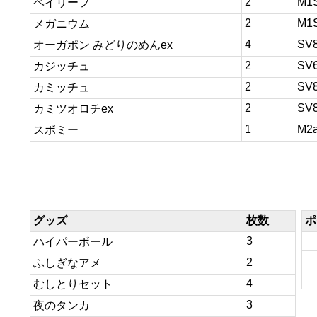
2
M1
ベイリーフ
2
M1
メガニウム
4
SV
オーガポン みどりのめんex
2
SV
カジッチュ
2
SV
カミッチュ
2
SV
カミツオロチex
1
M2
スボミー
グッズ
枚数
ポ
3
ハイパーボール
2
ふしぎなアメ
4
むしとりセット
3
夜のタンカ