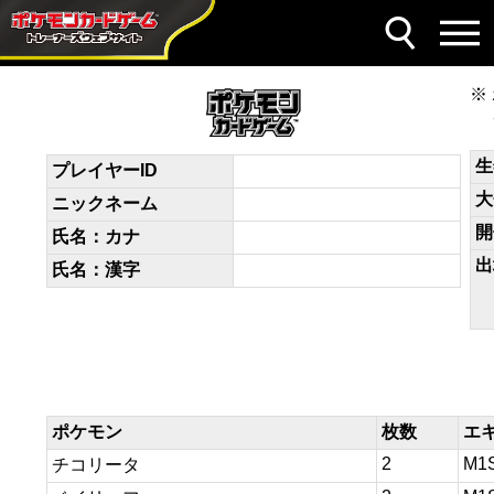
デッキコード
gHLLgn-qQRrTF-9NnLQn
生
プレイヤーID
大
ニックネーム
開
氏名：カナ
出
氏名：漢字
ポケモン
枚数
エ
2
M1
チコリータ