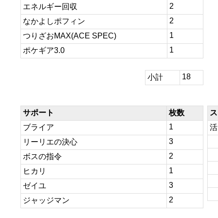
2
エネルギー回収
2
なかよしポフィン
1
つりざおMAX(ACE SPEC)
1
ポケギア3.0
18
小計
サポート
枚数
ス
1
ブライア
活
3
リーリエの決心
2
ボスの指令
1
ヒカリ
3
ゼイユ
2
ジャッジマン