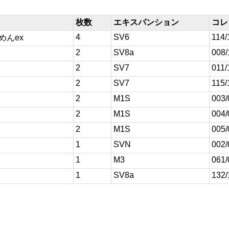
枚数
エキスパンション
コレ
4
SV6
114/
めんex
2
SV8a
008/
2
SV7
011/
2
SV7
115/
2
M1S
003/
2
M1S
004/
2
M1S
005/
1
SVN
002/
1
M3
061/
1
SV8a
132/