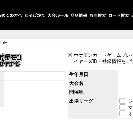
b5F
ポケモンカードゲームプレ
イヤーズID・登録情報をご
生年月日
大会名
開催地
出場リーグ
ジ
マ
オ