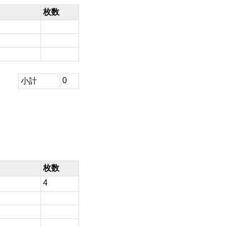
枚数
0
小計
枚数
4