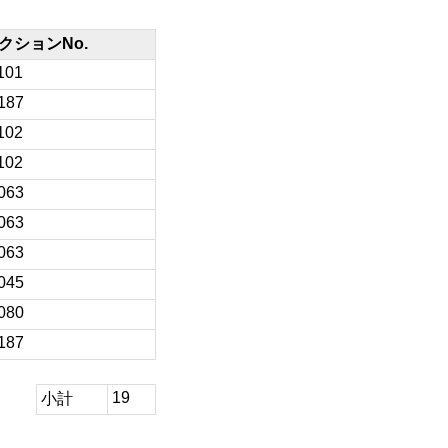
クションNo.
101
187
102
102
063
063
063
045
080
187
19
小計