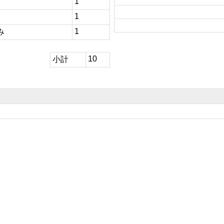
1
1
1
み
10
小計