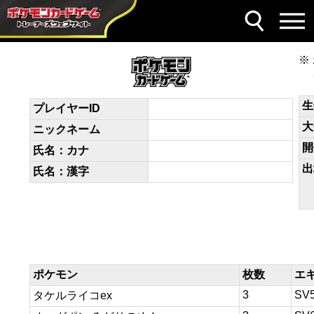
デッキコード
cDxxJ8-Oe2hFl-84cxYc
生
プレイヤーID
大
ニックネーム
開
氏名：カナ
出
氏名：漢字
ポケモン
枚数
エ
3
SV
タケルライコex