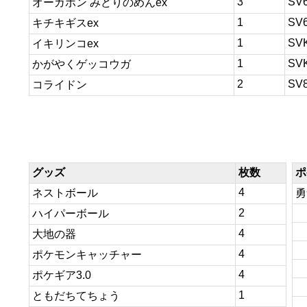
3
SV
オーガポン みどりのめんex
1
SV
キチキギスex
1
SV
イキリンコex
1
SV
かがやくゲッコウガ
2
SV
コライドン
グッズ
枚数
ポ
4
ネストボール
勇
2
ハイパーボール
4
大地の器
4
ポケモンキャッチャー
4
ポケギア3.0
1
ともだちてちょう