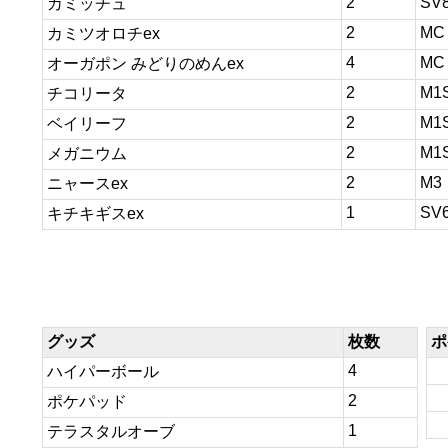
2
SV
カミッチュ
2
MC
カミツオロチex
4
MC
オーガポン みどりのめんex
2
M1
チコリータ
2
M1
ベイリーフ
2
M1
メガニウム
2
M3
ニャースex
1
SV
キチキギスex
グッズ
枚数
ポ
4
ハイパーボール
2
ポケパッド
1
テラスタルオーブ