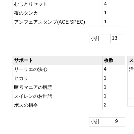
4
むしとりセット
1
夜のタンカ
1
アンフェアスタンプ(ACE SPEC)
13
小計
サポート
枚数
ス
4
リーリエの決心
活
1
ヒカリ
1
暗号マニアの解読
1
スイレンのお世話
2
ボスの指令
9
小計