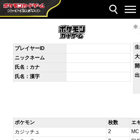
デッキコード
bfVvfV-kMCYG8-kFv5bV
生
プレイヤーID
大
ニックネーム
開
氏名：カナ
出
氏名：漢字
ポケモン
枚数
エ
2
MC
カジッチュ