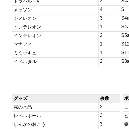
2
S4
ドラパルトV
4
SI
メッソン
3
S4
ジメレオン
1
S4
インテレオン
2
S5
インテレオン
1
S1
マナフィ
1
S1
ミミッキュ
2
S8
イベルタル
グッズ
枚数
ポ
3
霧の水晶
こ
3
レベルボール
ビ
3
しんかのおこう
森