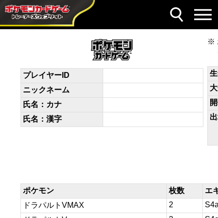
デッキコード
aYY84x-RRi7oA-8cxxK8
生
プレイヤーID
大
ニックネーム
開
氏名：カナ
出
氏名：漢字
ポケモン
枚数
エ
2
S4
ドラパルトVMAX