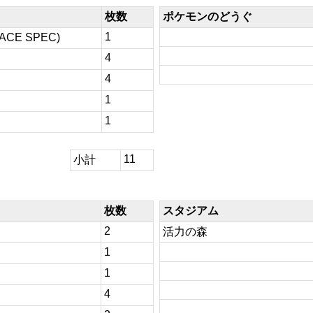
枚数
ポケモンのどうぐ
1
E SPEC)
4
4
1
1
11
小計
枚数
スタジアム
2
活力の森
1
1
4