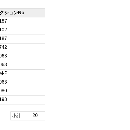
クションNo.
187
102
187
742
063
063
/M-P
063
080
193
20
小計