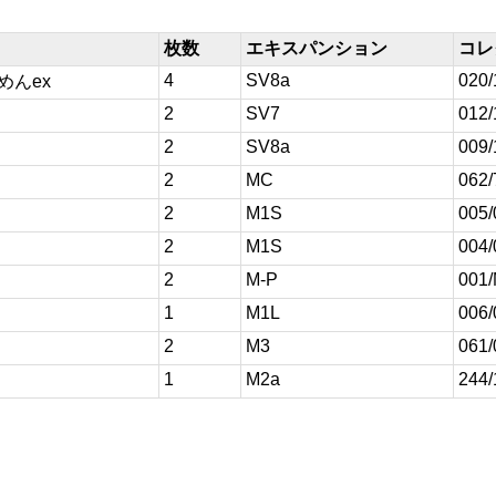
枚数
エキスパンション
コレ
4
SV8a
020/
めんex
2
SV7
012/
2
SV8a
009/
2
MC
062/
2
M1S
005/
2
M1S
004/
2
M-P
001
1
M1L
006/
2
M3
061/
1
M2a
244/