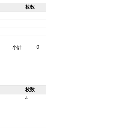
枚数
0
小計
枚数
4