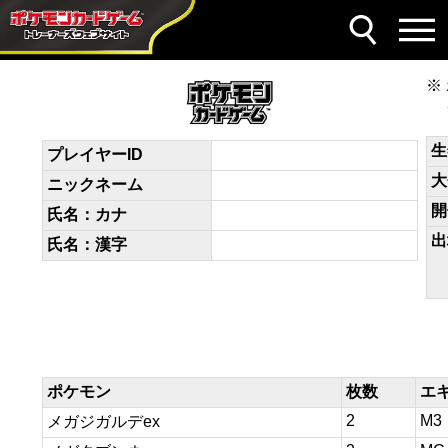
デッキコード
XR2yyy-A0AMGh-MpRMpX
生
プレイヤーID
大
ニックネーム
開
氏名：カナ
出
氏名：漢字
ポケモン
枚数
エ
2
M3
メガジガルデex