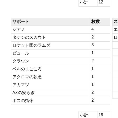
12
小計
サポート
枚数
ス
4
シアノ
エ
2
タケシのスカウト
ロ
3
ロケット団のラムダ
1
ピュール
2
クラウン
1
ベルのまごころ
1
アクロマの執念
1
アカマツ
2
AZの安らぎ
2
ボスの指令
19
小計