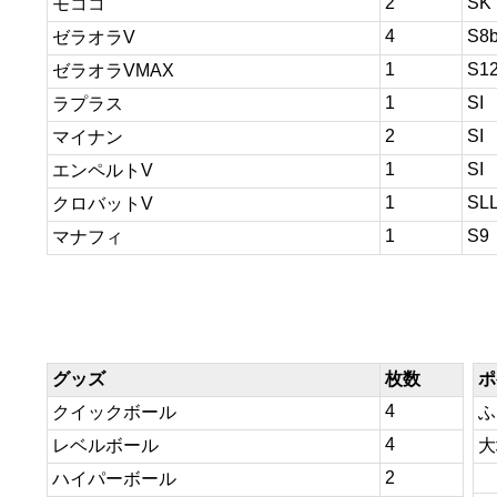
2
SK
モココ
4
S8
ゼラオラV
1
S1
ゼラオラVMAX
1
SI
ラプラス
2
SI
マイナン
1
SI
エンペルトV
1
SL
クロバットV
1
S9
マナフィ
グッズ
枚数
ポ
4
クイックボール
ふ
4
レベルボール
大
2
ハイパーボール