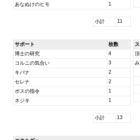
1
あなぬけのヒモ
11
小計
サポート
枚数
ス
4
博士の研究
頂
3
コルニの気合い
み
2
キバナ
2
セレナ
1
ボスの指令
1
ネジキ
13
小計