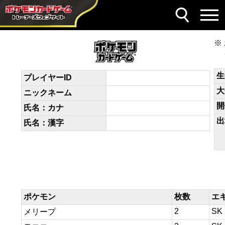
デッキコード
VvkFfF-A4RyqB-Fkkkkk
生
プレイヤーID
大
ニックネーム
開
氏名：カナ
出
氏名：漢字
ポケモン
枚数
エ
2
SK
メリープ