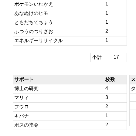
1
ポケモンいれかえ
1
あなぬけのヒモ
1
ともだちてちょう
2
ふつうのつりざお
1
エネルギーリサイクル
17
小計
サポート
枚数
ス
4
博士の研究
タ
3
マリィ
2
フウロ
1
キバナ
2
ボスの指令