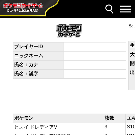
デッキコード
VkkVdk-bpBZBB-VkFdFb
生
プレイヤーID
大
ニックネーム
開
氏名：カナ
出
氏名：漢字
ポケモン
枚数
エ
3
S1
ヒスイ ドレディアV