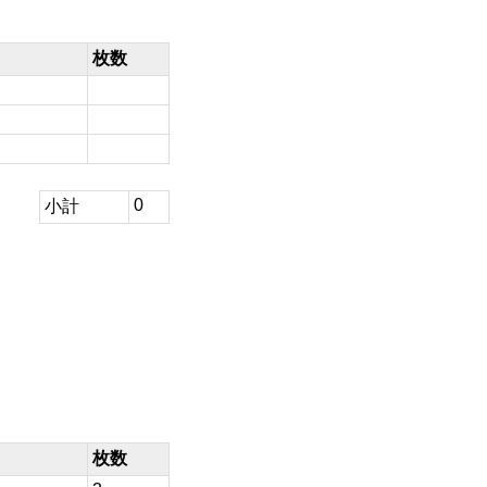
枚数
0
小計
枚数