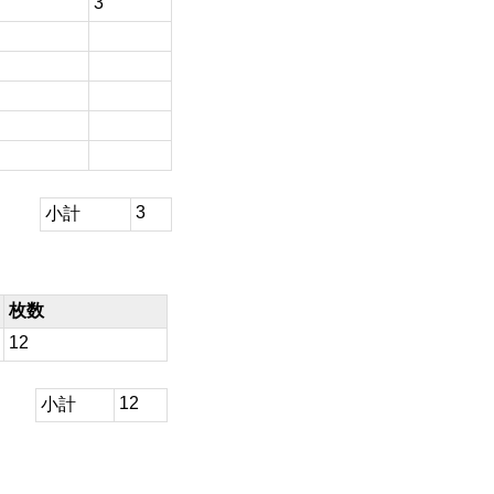
3
3
小計
枚数
12
12
小計