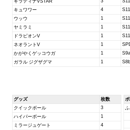
3
S1
ギラティナVSTAR
4
S1
キュワワー
1
S1
ウッウ
1
S1
ヤミラミ
1
S1
ドラピオンV
1
SP
ネオラントV
1
S9
かがやくゲッコウガ
1
S8
ガラル ジグザグマ
グッズ
枚数
ポ
3
クイックボール
ふ
1
ハイパーボール
4
ミラージュゲート