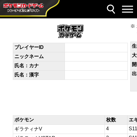
デッキコード
VVkkFk-3CHjJP-FkFkVf
生
プレイヤーID
大
ニックネーム
開
氏名：カナ
出
氏名：漢字
ポケモン
枚数
エ
4
S1
ギラティナV