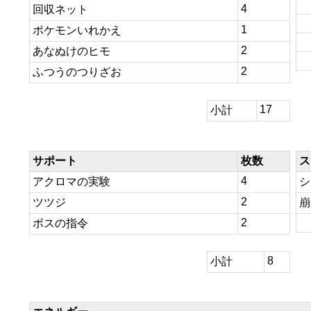
4
回収ネット
1
ポケモンいれかえ
2
あなぬけのヒモ
2
ふつうのつりざお
17
小計
サポート
枚数
ス
4
アクロマの実験
シ
2
ツツジ
崩
2
ボスの指令
8
小計