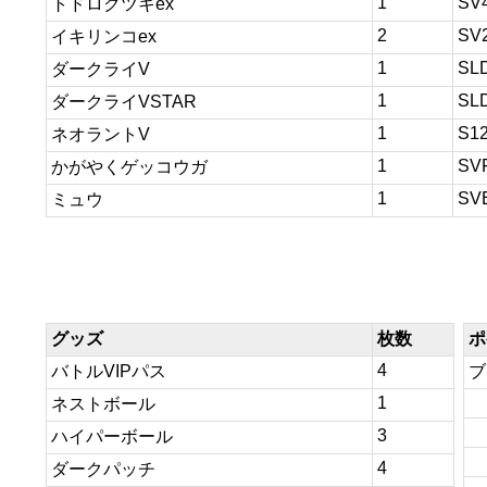
1
SV
トドロクツキex
2
SV
イキリンコex
1
SL
ダークライV
1
SL
ダークライVSTAR
1
S1
ネオラントV
1
SV
かがやくゲッコウガ
1
SV
ミュウ
グッズ
枚数
ポ
4
バトルVIPパス
ブ
1
ネストボール
3
ハイパーボール
4
ダークパッチ