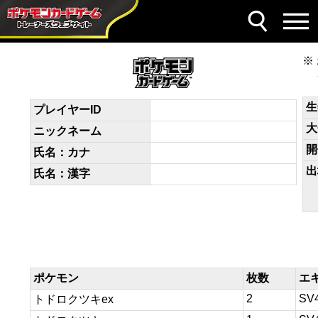
デッキコード
VFk5kk-1QX8vC-VvFVvf
生
プレイヤーID
大
ニックネーム
開
氏名：カナ
出
氏名：漢字
ポケモン
枚数
エ
2
SV
トドロクツキex