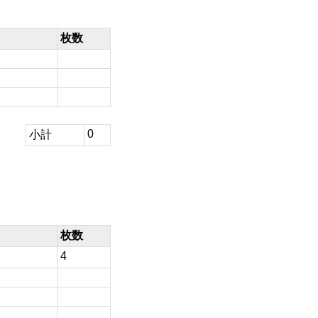
枚数
0
小計
枚数
4