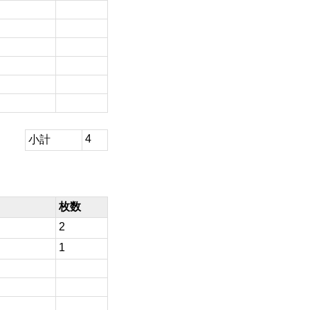
4
小計
枚数
2
1