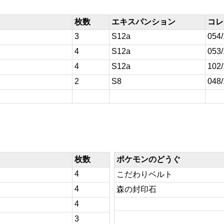
枚数
エキスパンション
コレ
3
S12a
054
4
S12a
053
4
S12a
102
2
S8
048
枚数
ポケモンのどうぐ
4
こだわりベルト
4
森の封印石
4
3