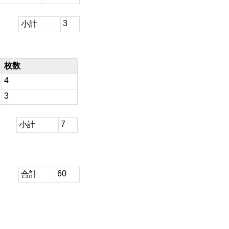
3
小計
枚数
4
3
7
小計
60
合計