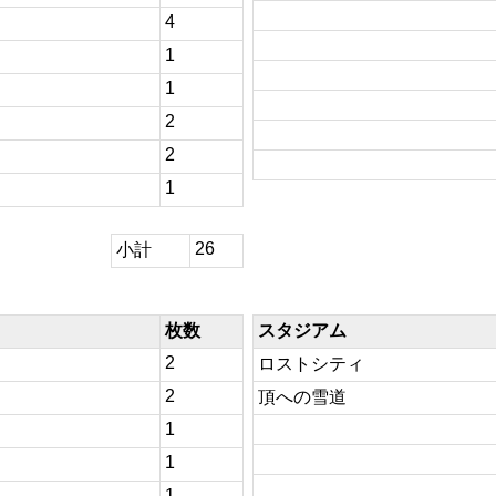
4
1
1
2
2
1
26
小計
枚数
スタジアム
2
ロストシティ
2
頂への雪道
1
1
1