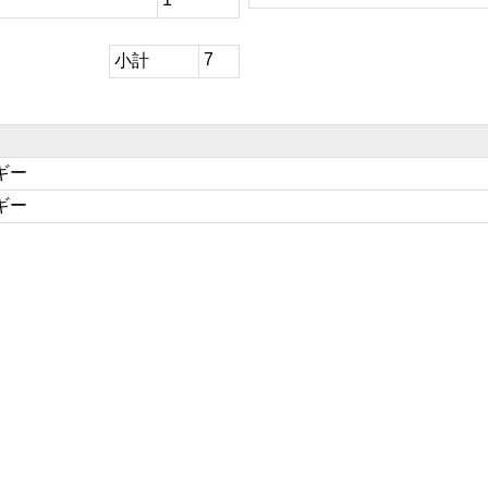
7
小計
ギー
ギー