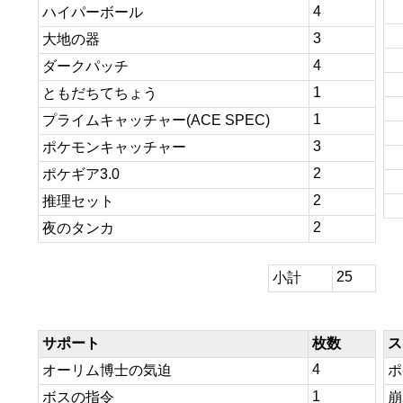
4
ハイパーボール
3
大地の器
4
ダークパッチ
1
ともだちてちょう
1
プライムキャッチャー(ACE SPEC)
3
ポケモンキャッチャー
2
ポケギア3.0
2
推理セット
2
夜のタンカ
25
小計
サポート
枚数
ス
4
オーリム博士の気迫
ポ
1
ボスの指令
崩