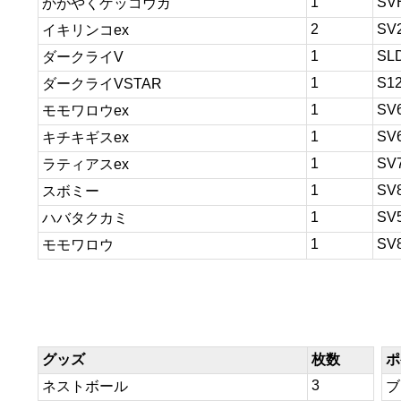
1
SV
かがやくゲッコウガ
2
SV
イキリンコex
1
SL
ダークライV
1
S1
ダークライVSTAR
1
SV
モモワロウex
1
SV
キチキギスex
1
SV
ラティアスex
1
SV
スボミー
1
SV
ハバタクカミ
1
SV
モモワロウ
グッズ
枚数
ポ
3
ネストボール
ブ