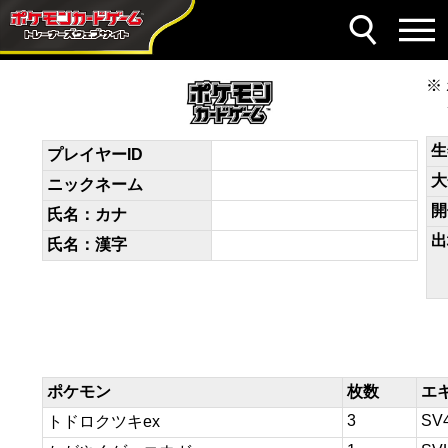
デッキコード
RMEpyX-211qPu-yMX2My
生
プレイヤーID
大
ニックネーム
開
氏名：カナ
出
氏名：漢字
ポケモン
枚数
エ
3
SV
トドロクツキex