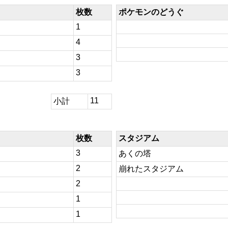
枚数
ポケモンのどうぐ
1
4
3
3
11
小計
枚数
スタジアム
3
あくの塔
2
崩れたスタジアム
2
1
1