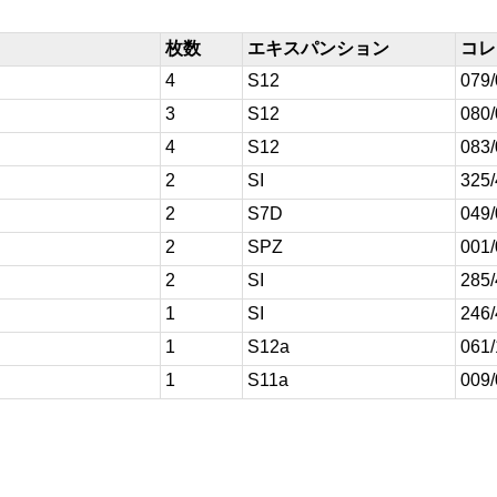
枚数
エキスパンション
コレ
4
S12
079
3
S12
080
4
S12
083
2
SI
325
2
S7D
049
2
SPZ
001
2
SI
285
1
SI
246
1
S12a
061
1
S11a
009