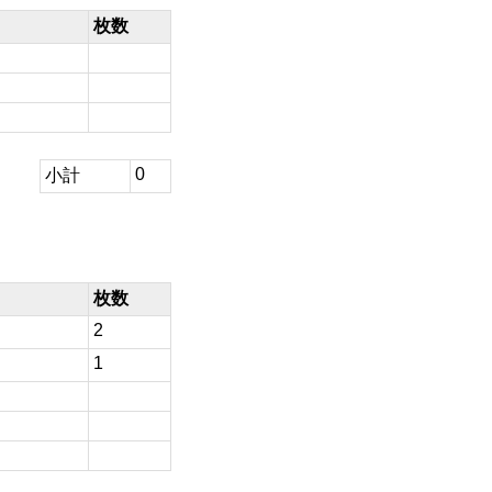
枚数
0
小計
枚数
2
1