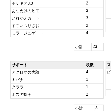
2
ポケギア3.0
3
あなぬけのヒモ
3
いれかえカート
2
すごいつりざお
4
ミラージュゲート
23
小計
サポート
枚数
ス
4
アクロマの実験
ビ
1
キバナ
1
クララ
2
ボスの指令
8
小計