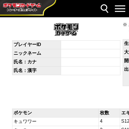
デッキコード
NLgQnQ-XeMmbF-HgngQN
生
プレイヤーID
大
ニックネーム
開
氏名：カナ
出
氏名：漢字
ポケモン
枚数
エ
4
S1
キュワワー