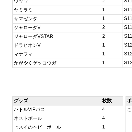
2
S1
ウッウ
1
S1
ヤミラミ
1
S1
ザマゼンタ
2
S1
ジャローダV
2
S1
ジャローダVSTAR
1
S1
ドラピオンV
1
S1
マナフィ
1
S1
かがやくゲッコウガ
グッズ
枚数
ポ
4
バトルVIPパス
こ
4
ネストボール
1
ヒスイのヘビーボール