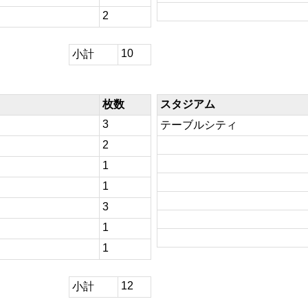
2
10
小計
枚数
スタジアム
3
テーブルシティ
2
1
1
3
1
1
12
小計