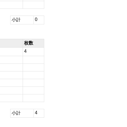
0
小計
枚数
4
4
小計