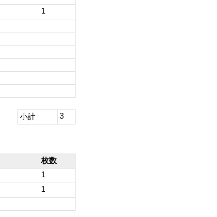
1
3
小計
枚数
1
1