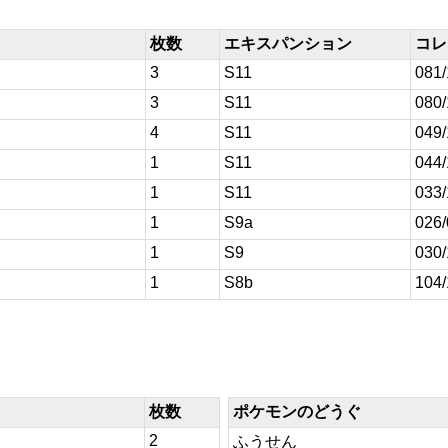
枚数
エキスパンション
コレ
3
S11
081
3
S11
080
4
S11
049
1
S11
044
1
S11
033
1
S9a
026
1
S9
030
1
S8b
104
枚数
ポケモンのどうぐ
2
ふうせん