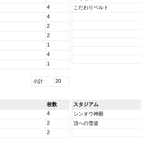
4
こだわりベルト
4
2
2
1
4
1
20
小計
枚数
スタジアム
4
シンオウ神殿
2
頂への雪道
2