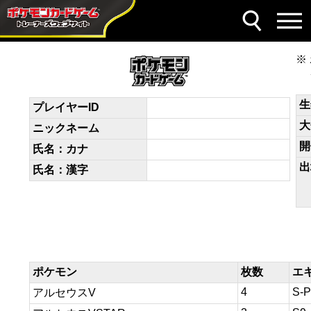
デッキコード
MEyUXy-SdOutH-pXMpM2
生
プレイヤーID
大
ニックネーム
開
氏名：カナ
出
氏名：漢字
ポケモン
枚数
エ
4
S-P
アルセウスV