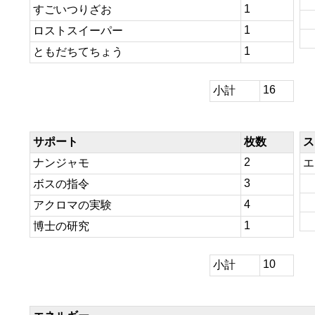
1
すごいつりざお
1
ロストスイーパー
1
ともだちてちょう
16
小計
サポート
枚数
ス
2
ナンジャモ
エ
3
ボスの指令
4
アクロマの実験
1
博士の研究
10
小計