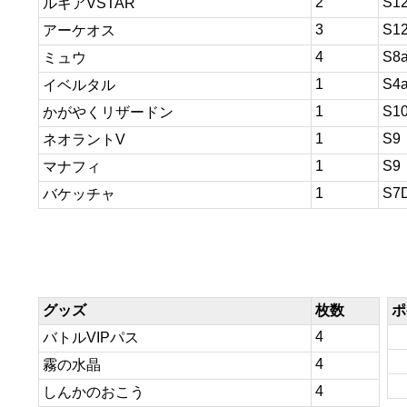
2
S1
ルギアVSTAR
3
S1
アーケオス
4
S8
ミュウ
1
S4
イベルタル
1
S1
かがやくリザードン
1
S9
ネオラントV
1
S9
マナフィ
1
S7
バケッチャ
グッズ
枚数
ポ
4
バトルVIPパス
4
霧の水晶
4
しんかのおこう