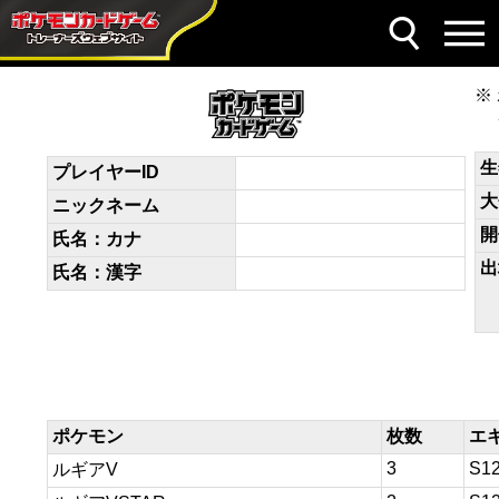
デッキコード
Lg9H9n-8gjR46-NLQgnL
生
プレイヤーID
大
ニックネーム
開
氏名：カナ
出
氏名：漢字
ポケモン
枚数
エ
3
S1
ルギアV