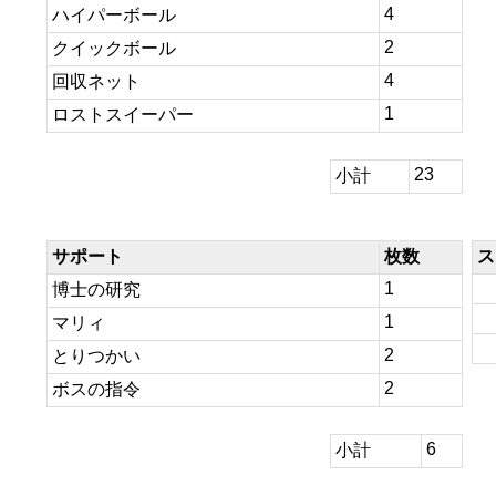
4
ハイパーボール
2
クイックボール
4
回収ネット
1
ロストスイーパー
23
小計
サポート
枚数
ス
1
博士の研究
1
マリィ
2
とりつかい
2
ボスの指令
6
小計