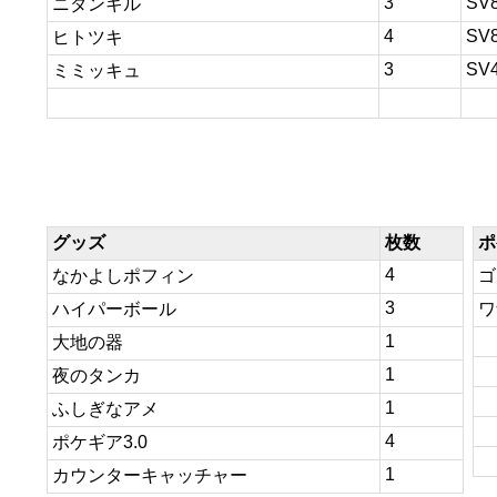
3
SV
ニダンギル
4
SV
ヒトツキ
3
SV
ミミッキュ
グッズ
枚数
ポ
4
なかよしポフィン
ゴ
3
ハイパーボール
ワ
1
大地の器
1
夜のタンカ
1
ふしぎなアメ
4
ポケギア3.0
1
カウンターキャッチャー