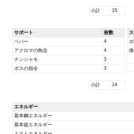
15
小計
サポート
枚数
ス
4
ペパー
ポ
4
アクロマの執念
偉
3
ナンジャモ
3
ボスの指令
14
小計
エネルギー
基本鋼エネルギー
基本超エネルギー
ミストエネルギー