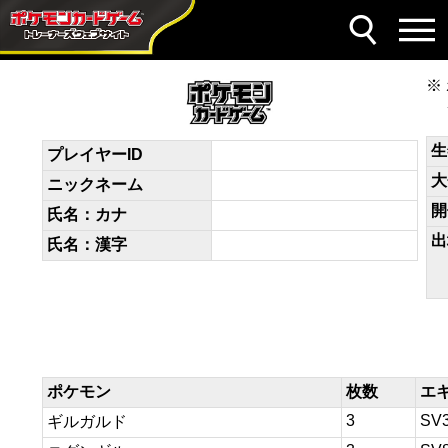
デッキコード
LQ6ngL-VXJPNy-NQginL
生
プレイヤーID
大
ニックネーム
開
氏名：カナ
出
氏名：漢字
ポケモン
枚数
エ
3
SV
ギルガルド