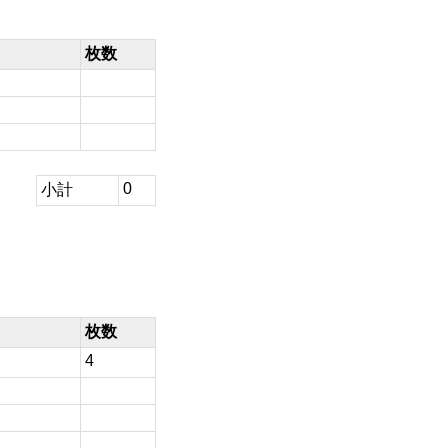
枚数
0
小計
枚数
4