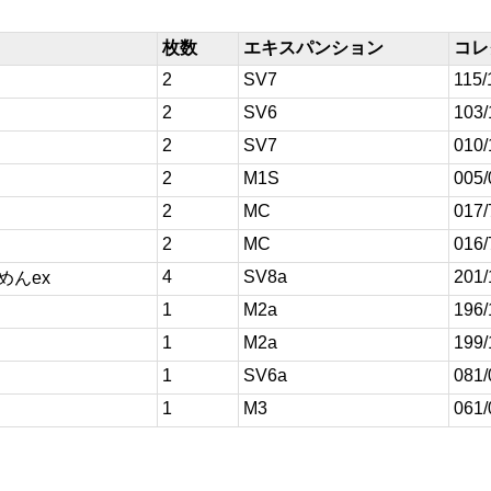
枚数
エキスパンション
コレ
2
SV7
115/
2
SV6
103/
2
SV7
010/
2
M1S
005/
2
MC
017/
2
MC
016/
4
SV8a
201/
めんex
1
M2a
196/
1
M2a
199/
1
SV6a
081/
1
M3
061/