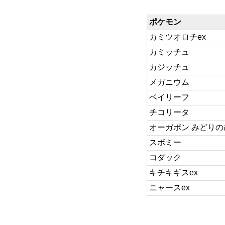
ポケモン
カミツオロチex
カミッチュ
カジッチュ
メガニウム
ベイリーフ
チコリータ
オーガポン みどりの
スボミー
コダック
キチキギスex
ニャースex