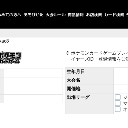
xac8
ポケモンカードゲームプレ
イヤーズID・登録情報をご
生年月日
大会名
開催地
出場リーグ
ジ
マ
オ