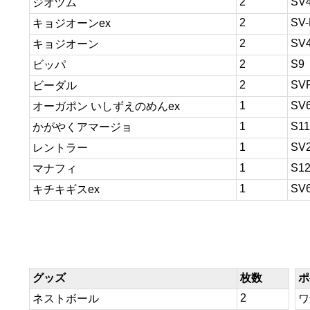
2
SV
ジオヅム
2
SV-
キョジオーンex
2
SV
キョジオーン
2
S9
ビッパ
2
SV
ビーダル
1
SV
オーガポン いしずえのめんex
1
S11
かがやくアマージョ
1
SV
レントラー
1
S1
マナフィ
1
SV
キチキギスex
グッズ
枚数
ポ
2
ネストボール
ワ