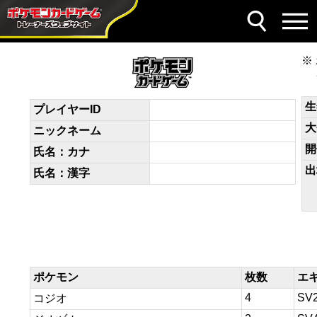
デッキコード
FdfdfF-52t14G-55F1Vk
生
プレイヤーID
大
ニックネーム
開
氏名：カナ
出
氏名：漢字
ポケモン
枚数
エ
4
SV
コジオ