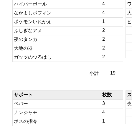
4
ハイパーボール
ワ
4
なかよしポフィン
大
1
ポケモンいれかえ
ヒ
2
ふしぎなアメ
2
夜のタンカ
2
大地の器
2
ガッツのつるはし
19
小計
サポート
枚数
ス
3
ペパー
夜
4
ナンジャモ
1
ボスの指令