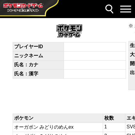
デッキコード
F5ffkb-4TP53z-V5kFFd
生
プレイヤーID
大
ニックネーム
開
氏名：カナ
出
氏名：漢字
ポケモン
枚数
エ
1
SV
オーガポン みどりのめんex