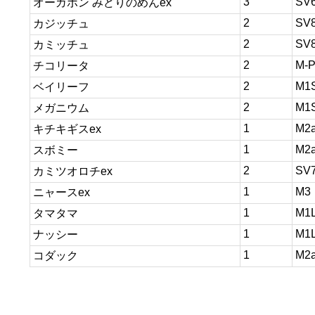
3
SV
オーガポン みどりのめんex
2
SV
カジッチュ
2
SV
カミッチュ
2
M-
チコリータ
2
M1
ベイリーフ
2
M1
メガニウム
1
M2
キチキギスex
1
M2
スボミー
2
SV
カミツオロチex
1
M3
ニャースex
1
M1
タマタマ
1
M1
ナッシー
1
M2
コダック