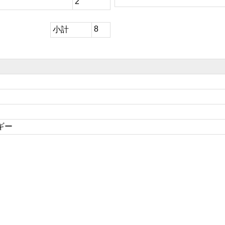
2
8
小計
ギー