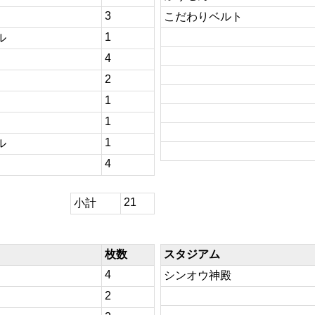
3
こだわりベルト
1
ル
4
2
1
1
1
ル
4
21
小計
枚数
スタジアム
4
シンオウ神殿
2