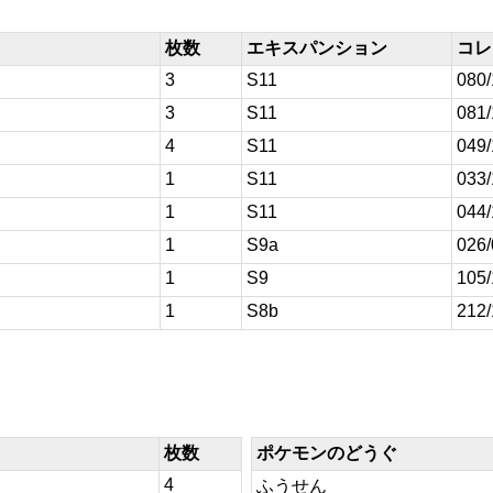
枚数
エキスパンション
コレ
3
S11
080
3
S11
081
4
S11
049
1
S11
033
1
S11
044
1
S9a
026
1
S9
105
1
S8b
212
枚数
ポケモンのどうぐ
4
ふうせん