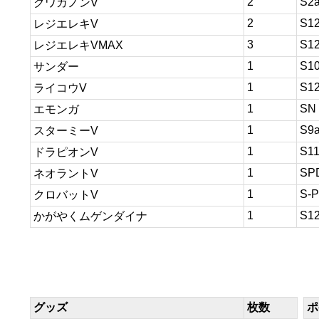
2
S2
クワガノンV
2
S1
レジエレキV
3
S1
レジエレキVMAX
1
S1
サンダー
1
S1
ライコウV
1
SN
エモンガ
1
S9
スターミーV
1
S1
ドラピオンV
1
SP
ネオラントV
1
S-P
クロバットV
1
S1
かがやくムゲンダイナ
グッズ
枚数
ポ