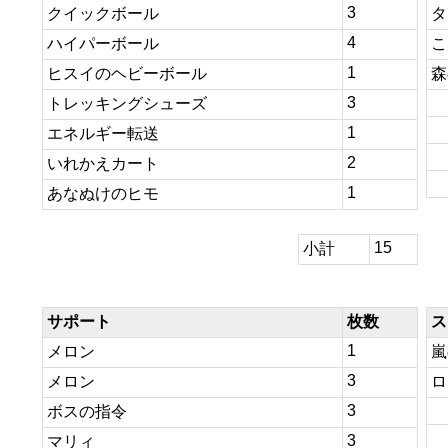
3
クイックボール
タ
4
ハイパーボール
こ
1
ヒスイのヘビーボール
森
3
トレッキングシューズ
1
エネルギー転送
2
いれかえカート
1
あなぬけのヒモ
15
小計
サポート
枚数
ス
1
メロン
嵐
3
メロン
ロ
3
ボスの指令
3
マリィ