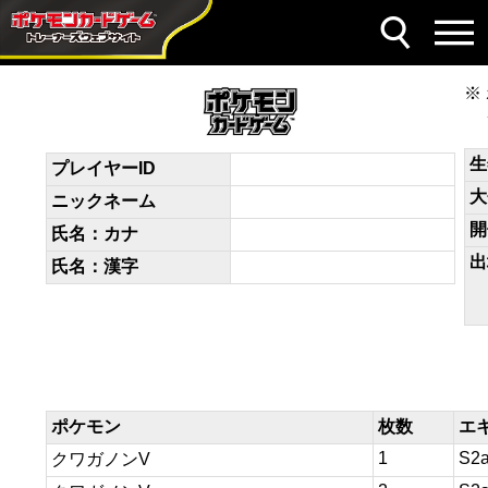
デッキコード
EMyMy3-56BWS9-3yyyyS
生
プレイヤーID
大
ニックネーム
開
氏名：カナ
出
氏名：漢字
ポケモン
枚数
エ
1
S2
クワガノンV