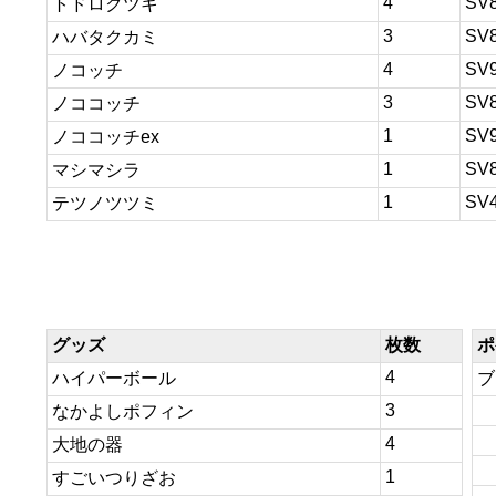
4
SV
トドロクツキ
3
SV
ハバタクカミ
4
SV
ノコッチ
3
SV
ノココッチ
1
SV
ノココッチex
1
SV
マシマシラ
1
SV
テツノツツミ
グッズ
枚数
ポ
4
ハイパーボール
ブ
3
なかよしポフィン
4
大地の器
1
すごいつりざお