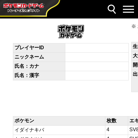
デッキコード
D888c8-kmt97x-DY4a8c
生
プレイヤーID
大
ニックネーム
開
氏名：カナ
出
氏名：漢字
ポケモン
枚数
エ
4
SV
イダイナキバ