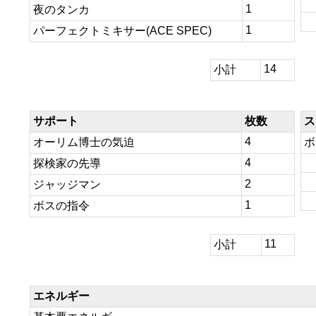
1
夜のタンカ
1
パーフェクトミキサー(ACE SPEC)
14
小計
サポート
枚数
ス
4
オーリム博士の気迫
ボ
4
探検家の先導
2
ジャッジマン
1
ボスの指令
11
小計
エネルギー