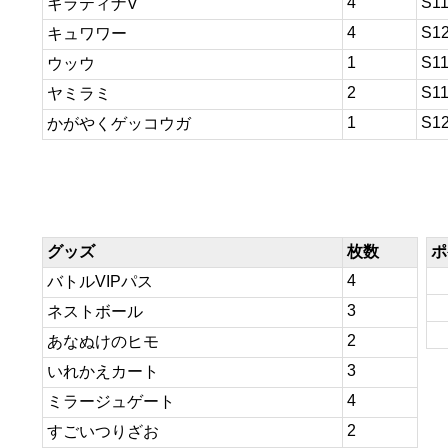
4
S1
ギラティナV
4
S1
キュワワー
1
S1
ウッウ
2
S1
ヤミラミ
1
S1
かがやくゲッコウガ
グッズ
枚数
ポ
4
バトルVIPパス
3
ネストボール
2
あなぬけのヒモ
3
いれかえカート
4
ミラージュゲート
2
すごいつりざお