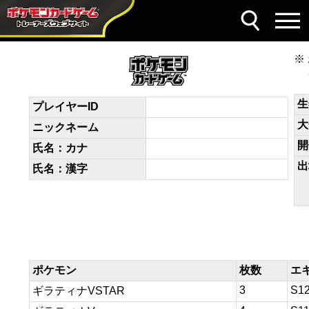
デッキコード
9nNnLL-PrL9WV-PNnnLL
生
プレイヤーID
大
ニックネーム
開
氏名：カナ
出
氏名：漢字
ポケモン
枚数
エ
3
S1
ギラティナVSTAR