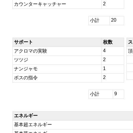
2
カウンターキャッチャー
20
小計
サポート
枚数
ス
4
アクロマの実験
頂
2
ツツジ
1
ナンジャモ
2
ボスの指令
9
小計
エネルギー
基本超エネルギー