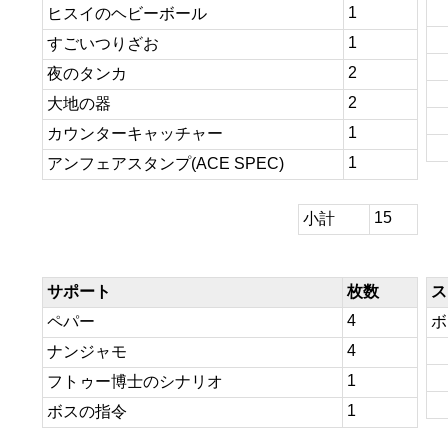
1
ヒスイのヘビーボール
1
すごいつりざお
2
夜のタンカ
2
大地の器
1
カウンターキャッチャー
1
アンフェアスタンプ(ACE SPEC)
15
小計
サポート
枚数
ス
4
ペパー
ボ
4
ナンジャモ
1
フトゥー博士のシナリオ
1
ボスの指令