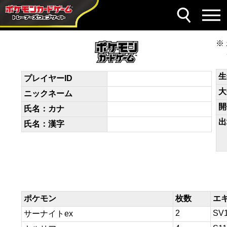
デッキコード
9gHLLQ-HxvorF-NHnnnL
生
プレイヤーID
大
ニックネーム
開
氏名：カナ
出
氏名：漢字
ポケモン
枚数
エ
2
SV
サーナイトex