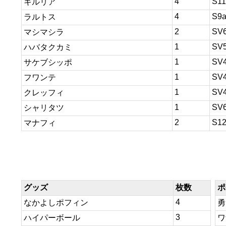
4
S11
キルリア
4
S9
ラルトス
2
SV
マシマシラ
1
SV
ハバタクカミ
1
SV
サケブシッポ
1
SV
フワンテ
1
SV
クレッフィ
1
SV
シャリタツ
2
S1
マナフィ
グッズ
枚数
ポ
4
なかよしポフィン
勇
3
ハイパーボール
ワ