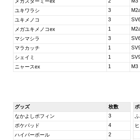
2
M3
メガスターミーex
3
M2
ユキワラシ
3
SV
ユキメノコ
1
M2
メガユキメノコex
3
SV
マシマシラ
1
SV
マラカッチ
1
SV
シェイミ
1
M3
ニャースex
グッズ
枚数
ポ
3
なかよしポフィン
ふ
4
ポケパッド
ヒ
2
ハイパーボール