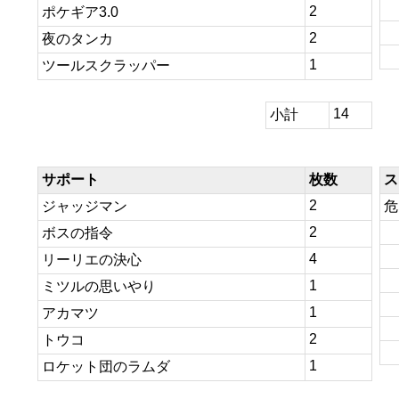
2
ポケギア3.0
2
夜のタンカ
1
ツールスクラッパー
14
小計
サポート
枚数
ス
2
ジャッジマン
危
2
ボスの指令
4
リーリエの決心
1
ミツルの思いやり
1
アカマツ
2
トウコ
1
ロケット団のラムダ