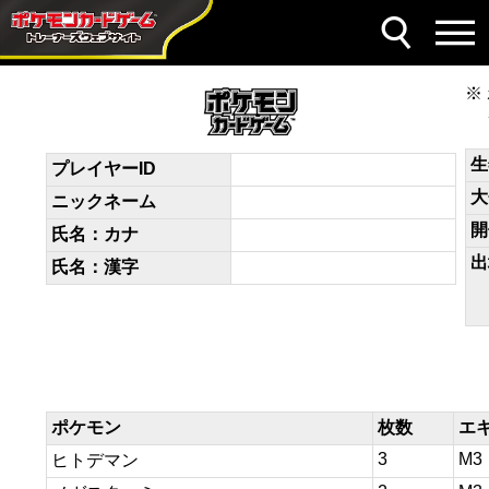
デッキコード
9LHQNn-jIEL4H-HngPnn
生
プレイヤーID
大
ニックネーム
開
氏名：カナ
出
氏名：漢字
ポケモン
枚数
エ
3
M3
ヒトデマン